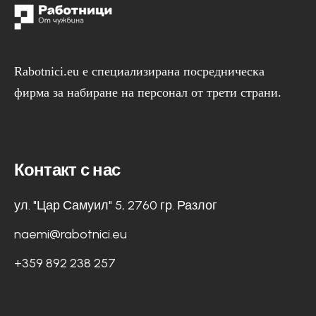
Rabotnici.eu е специализирана посредническа
фирма за набиране на персонал от трети страни.
Контакт с нас
ул. "Цар Самуил" 5, 2760 гр. Разлог
naemi@rabotnici.eu
+359 892 238 257