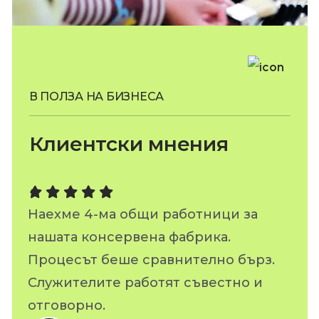
В ПОЛЗА НА БИЗНЕСА
Клиентски мнения
за
Наехме служители за нашия шивашки
цех с трудов договор за 3 години.
ърз.
Доволни сме от качеството на работа
 и
на хората. Препоръчваме Rabotnici.eu.
Анелия Гаджева