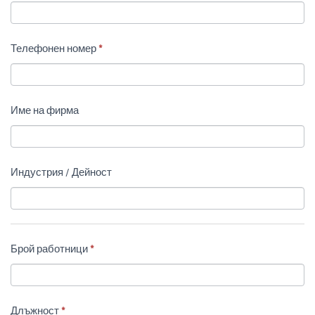
Телефонен номер
*
Име на фирма
Индустрия / Дейност
Брой работници
*
Връзка с нас
Open c
Длъжност
*