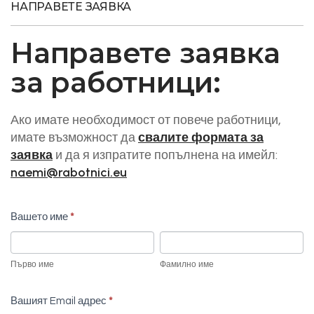
НАПРАВЕТЕ ЗАЯВКА
Направете заявка
за работници:
Заявка
Ако имате необходимост от повече работници,
If you
свалите формата за
имате възможност да
за
are
заявка
и да я изпратите попълнена на имейл:
работници
human,
naemi@rabotnici.eu
leave
this
Вашето име
*
field
Първо
Фамилно
blank.
име
име
Първо име
Фамилно име
Вашият Email адрес
*